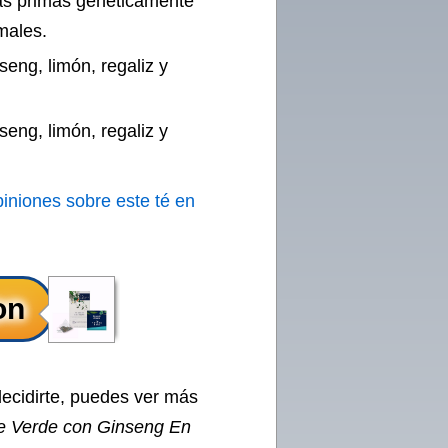
as primas genéticamente
males.
seng, limón, regaliz y
seng, limón, regaliz y
piniones sobre este té en
decidirte, puedes ver más
 Verde con Ginseng En