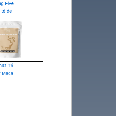
ng Five
 té de
NG Té
y Maca