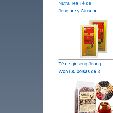
Nutra Tea Té de
Jengibre y Ginseng
Té de Jengibre 20
Bolsas Envasadas
Individualmente
Infusión de Hierbas
Té de ginseng Jeong
Won [60 bolsas de 3
gramos ] Energía y
Claridad Mental