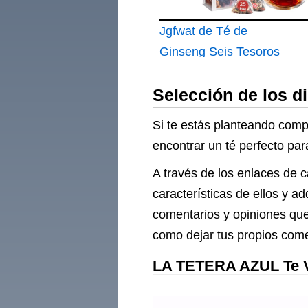
Jgfwat de Té de
Ginseng Seis Tesoros
Té nutritivo y
Selección de los d
desintoxicante para
los riñones chino
Si te estás planteando compr
natural de ginseng y
encontrar un té perfecto para
dátiles rojos para
A través de los enlaces de c
hombres y mujeres
características de ellos y a
comentarios y opiniones que
como dejar tus propios come
LA TETERA AZUL Te Ve