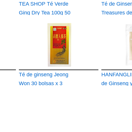
TEA SHOP Té Verde
Té de Ginse
Ging Dry Tea 100g 50
Treasures de
Tazas Formato a
riñón Men's
Granel Green tea En
Essentials
Hojas Con Ginseng y
Cítricos Antioxidante
Té de ginseng Jeong
HANFANGLI
Won 30 bolsas x 3
de Ginseng 
gramos Energía y
Claridad Mental