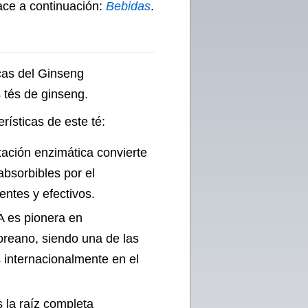
ace a continuación:
Bebidas
.
icas del Ginseng
 tés de ginseng.
rísticas de este té:
tación enzimática convierte
absorbibles por el
entes y efectivos.
A es pionera en
coreano, siendo una de las
 internacionalmente en el
s la raíz completa