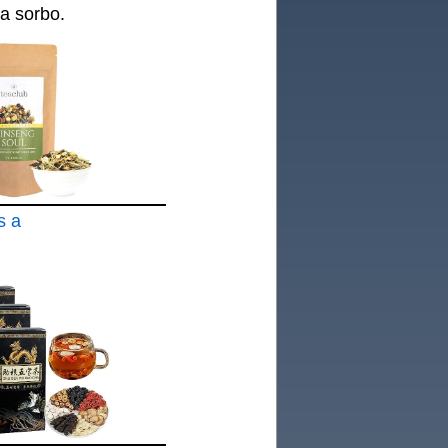
da sorbo.
s a