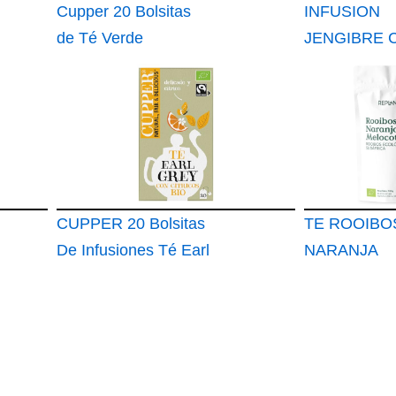
Cupper 20 Bolsitas
INFUSION
de Té Verde
JENGIBRE 
Ecológico
Y NARANJA
Energizante
"Ayurveda Va
100% Ecológ
TE AYURVE
Relajante y
Depurativo c
CUPPER 20 Bolsitas
Regaliz
TE ROOIBO
De Infusiones Té Earl
NARANJA
Grey Con Citricos
MELOCOTÓ
Orgánico 10
Rooibos Ver
Afrutado Ide
Ice Tea o Té 