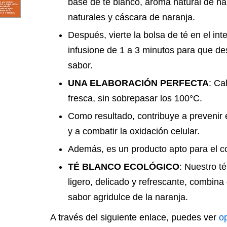
base de té blanco, aroma natural de n
naturales y cáscara de naranja.
Después, vierte la bolsa de té en el int
infusione de 1 a 3 minutos para que d
sabor.
UNA ELABORACIÓN PERFECTA
: Ca
fresca, sin sobrepasar los 100°C.
Como resultado, contribuye a prevenir 
y a combatir la oxidación celular.
Además, es un producto apto para el 
TÉ BLANCO ECOLÓGICO
: Nuestro t
ligero, delicado y refrescante, combina
sabor agridulce de la naranja.
A través del siguiente enlace, puedes ver
o