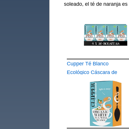
soleado, el té de naranja es
Cupper Té Blanco
Ecológico Cáscara de
Naranja Pack 4 Cajas
20 Bolsitas