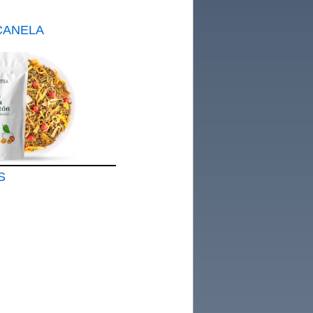
CANELA
ta"
ica 100g
DA
on
S
N 100%
0g
de
al para
Frio Sin