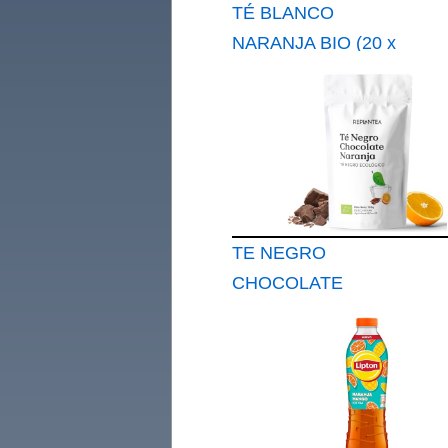
TÉ BLANCO
NARANJA BIO (20 x
1,7 g) CLIPPER
TE NEGRO
CHOCOLATE
NARANJA Ecológico
100g Té Negro a
Granel con Cacao