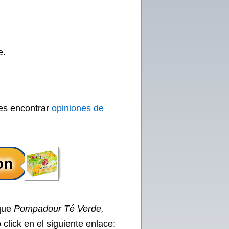
e.
des encontrar
opiniones de
 que
Pompadour Té Verde,
click en el siguiente enlace: