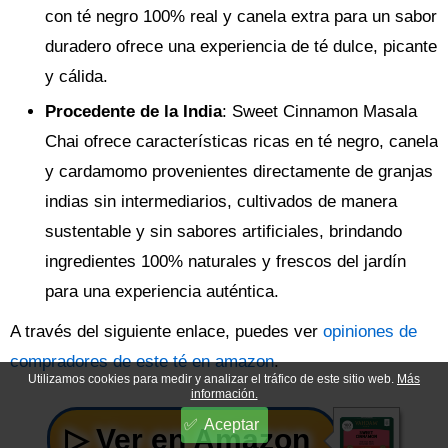
con té negro 100% real y canela extra para un sabor
duradero ofrece una experiencia de té dulce, picante
y cálida.
Procedente de la India
: Sweet Cinnamon Masala
Chai ofrece características ricas en té negro, canela
y cardamomo provenientes directamente de granjas
indias sin intermediarios, cultivados de manera
sustentable y sin sabores artificiales, brindando
ingredientes 100% naturales y frescos del jardín
para una experiencia auténtica.
A través del siguiente enlace, puedes ver
opiniones de
compradores de este té en amazon
.
Utilizamos cookies para medir y analizar el tráfico de este sitio web.
Más
información.
Aceptar