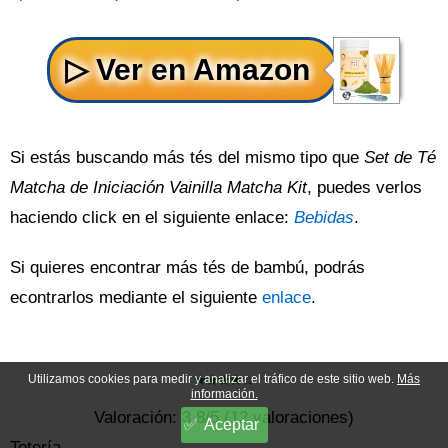
Si estás buscando más tés del mismo tipo que
Set de Té
Matcha de Iniciación Vainilla Matcha Kit
, puedes verlos
haciendo click en el siguiente enlace:
Bebidas
.
Si quieres encontrar más tés de bambú, podrás
econtrarlos mediante el siguiente
enlace
.
Utilizamos cookies para medir y analizar el tráfico de este sitio web.
Más
información.
Valoración:
3.8
/5 (
12
valoraciones)
Aceptar
Tetería