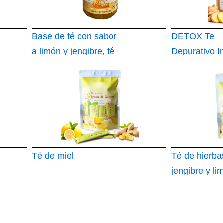
Base de té con sabor
DETOX Te
a limón y jengibre, té
Depurativo I
de Limón y J
con Té Verd
Té de miel
Té de hierba
jengibre y li
miel natural