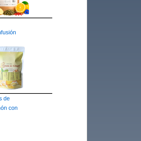
nfusión
engibre
e
s de
món con