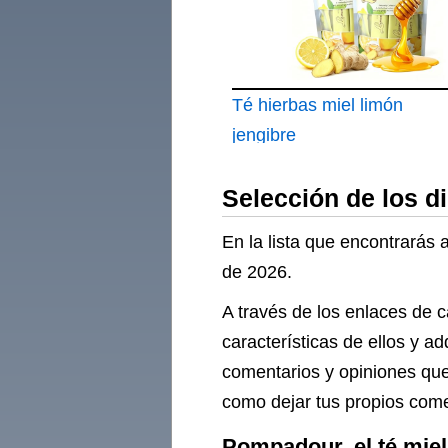
Azúcar 0 Aspartamo
Té hierbas miel limón
jengibre
Selección de los d
En la lista que encontrarás 
de 2026.
A través de los enlaces de c
características de ellos y a
comentarios y opiniones que
como dejar tus propios comen
Pompadour, el té mie