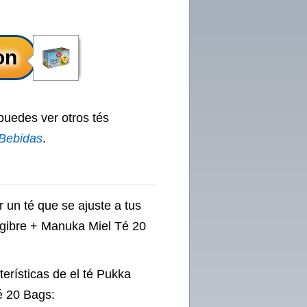
 puedes ver otros tés
Bebidas
.
 un té que se ajuste a tus
ngibre + Manuka Miel Té 20
terísticas de el té Pukka
é 20 Bags: