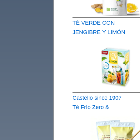
TÉ VERDE CON
JENGIBRE Y LIMÓN
100% Orgánico 100g
Té Detox Orgánico
REPLANTEA®
Energizante
Castello since 1907
Té Frío Zero &
Instantáneo Limón 12
sobres 1 sobre = 500
ml de Té 0 Calorías 0